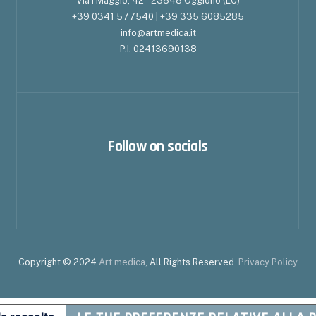
Via I Maggio, 42 – 23848 Oggiono (LC)
+39 0341 577540 | +39 335 6085285
info@artmedica.it
P.I. 02413690138
Follow on socials
Copyright © 2024
Art medica
, All Rights Reserved.
Privacy Policy