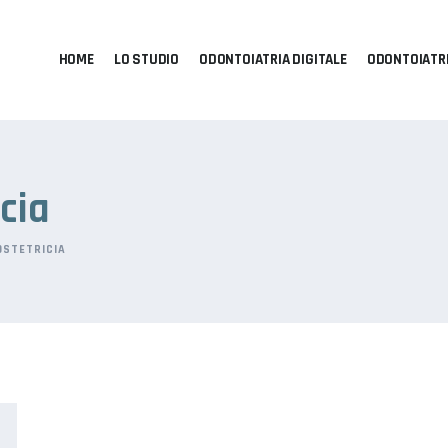
HOME
LO STUDIO
ODONTOIATRIA DIGITALE
ODONTOIATR
cia
OSTETRICIA